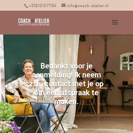
+31615157704
info@coach-atelier.nl
Bedankt voor je
aanmelding! Ik neem
zsm contact met je op
om een afspraak te
maken.