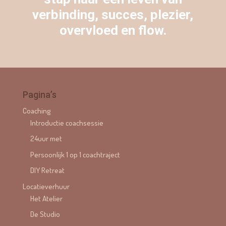
verbinding, succes, plezier,
overvloed en flow.
Pagina’s
Coaching
Introductie coachsessie
24uur met
Persoonlijk 1 op 1 coachtraject
DIY Retreat
Locatieverhuur
Het Atelier
De Studio